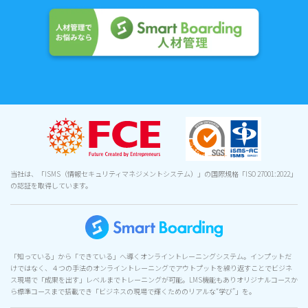
当社は、「ISMS（情報セキュリティマネジメントシステム）」の国際規格「ISO 27001:2022」
の認証を取得しています。
「知っている」から「できている」へ導くオンライントレーニングシステム。インプットだ
けではなく、４つの手法のオンライントレーニングでアウトプットを繰り返すことでビジネ
ス現場で「成果を出す」レベルまでトレーニングが可能。LMS機能もありオリジナルコースか
ら標準コースまで搭載でき「ビジネスの現場で輝くためのリアルな“学び”」を。