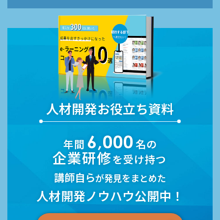
人材開発お役立ち資料
6,000
年間
名の
企業研修
を受け持つ
講師自ら
が発見をまとめた
人材開発ノウハウ公開中！