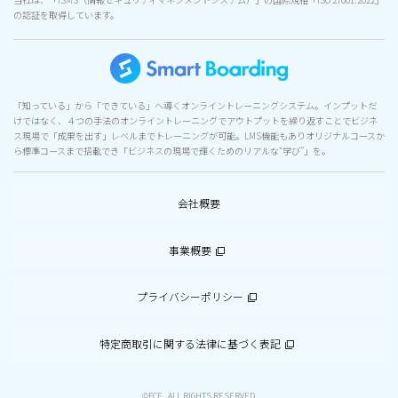
の認証を取得しています。
「知っている」から「できている」へ導くオンライントレーニングシステム。インプットだ
けではなく、４つの手法のオンライントレーニングでアウトプットを繰り返すことでビジネ
ス現場で「成果を出す」レベルまでトレーニングが可能。LMS機能もありオリジナルコースか
ら標準コースまで搭載でき「ビジネスの現場で輝くためのリアルな“学び”」を。
会社概要
事業概要
プライバシーポリシー
特定商取引に関する法律に基づく表記
©FCE . ALL RIGHTS RESERVED.